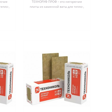
рючие
ТЕХНОРУФ ПРОФ – это негорючие
шт
епло-,
плиты из каменной ваты для тепло-,
лоских
звукоизоляционного слоя в плоских
к..