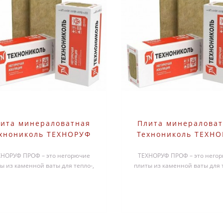
ита минераловатная
Плита минералова
хнониколь ТЕХНОРУФ
Технониколь ТЕХН
ОФ 1200х600х70 мм 3
ПРОФ 1200х600х80 
ХНОРУФ ПРОФ – это негорючие
шт
ТЕХНОРУФ ПРОФ – это него
шт
ы из каменной ваты для тепло-,
плиты из каменной ваты для т
оизоляционного слоя в плоских
звукоизоляционного слоя в п
к..
к..