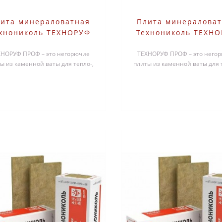
ита минераловатная
Плита минералова
хнониколь ТЕХНОРУФ
Технониколь ТЕХН
ОФ 1200х600х130 мм 2
ПРОФ 1200х600х140 
ХНОРУФ ПРОФ – это негорючие
шт
ТЕХНОРУФ ПРОФ – это него
шт
ы из каменной ваты для тепло-,
плиты из каменной ваты для т
оизоляционного слоя в плоских
звукоизоляционного слоя в п
к..
к..