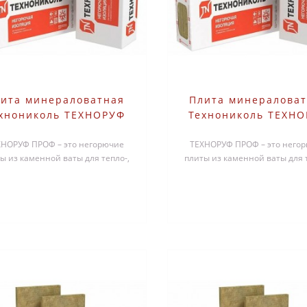
ита минераловатная
Плита минералова
хнониколь ТЕХНОРУФ
Технониколь ТЕХН
ОФ 1200х600х40 мм 5
ПРОФ 1200х600х50 
ХНОРУФ ПРОФ – это негорючие
шт
ТЕХНОРУФ ПРОФ – это него
шт
ы из каменной ваты для тепло-,
плиты из каменной ваты для т
оизоляционного слоя в плоских
звукоизоляционного слоя в п
к..
к..