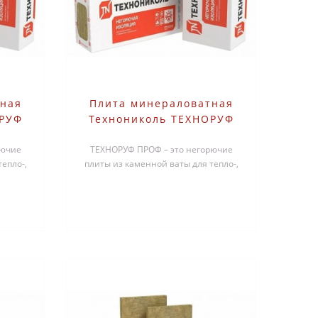
тная
Плита минераловатная
ОРУФ
Технониколь ТЕХНОРУФ
мм 6
ПРОФ 1200х600х60 мм 4
рючие
ТЕХНОРУФ ПРОФ – это негорючие
шт
епло-,
плиты из каменной ваты для тепло-,
лоских
звукоизоляционного слоя в плоских
к..