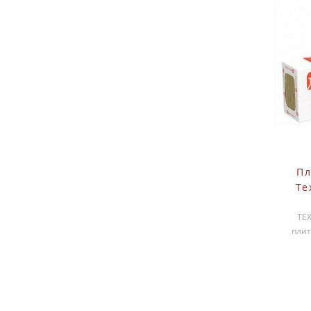
Пл
Те
ПР
ТЕ
плит
звук