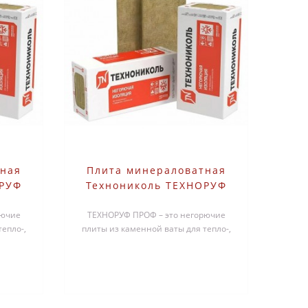
тная
Плита минераловатная
ОРУФ
Технониколь ТЕХНОРУФ
мм 3
ПРОФ 1200х600х90 мм 2
рючие
ТЕХНОРУФ ПРОФ – это негорючие
шт
епло-,
плиты из каменной ваты для тепло-,
лоских
звукоизоляционного слоя в плоских
к..